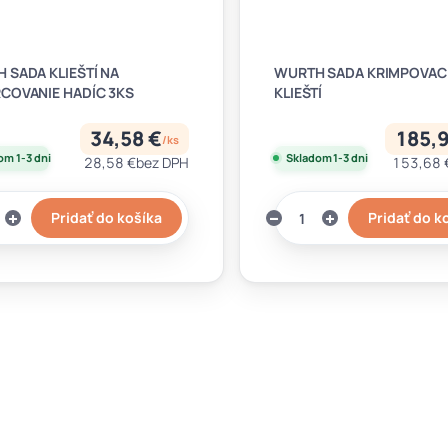
 SADA KLIEŠTÍ NA
WURTH SADA KRIMPOVAC
COVANIE HADÍC 3KS
KLIEŠTÍ
34,58 €
185,9
/
ks
om 1-3 dni
Skladom 1-3 dni
28,58 €
bez DPH
153,68 
Pridať do košíka
Pridať do k