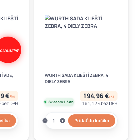
Í VDE,
WURTH SADA KLIEŠTÍ ZEBRA, 4
DIELY ZEBRA
9 €
194,96 €
/
ks
/
ks
Skladom 1-3 dni
€
bez DPH
161,12 €
bez DPH
ošíka
Pridať do košíka