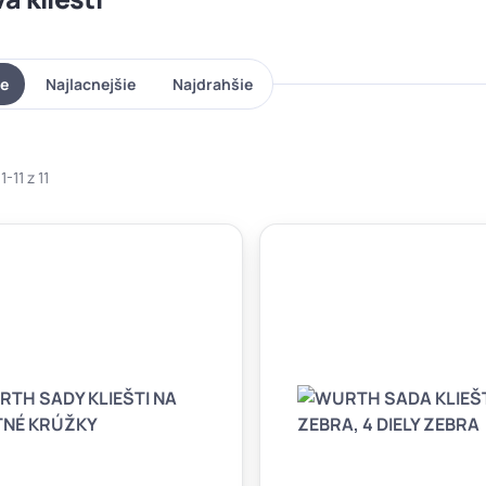
ie
Najlacnejšie
Najdrahšie
-11 z 11