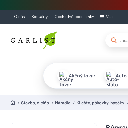
O nás
Kontakty
Obchodné podmienky
Viac
Akčný tovar
Auto
Stavba, dielňa
Náradie
Kliešte, pákovky, hasáky
Súprav