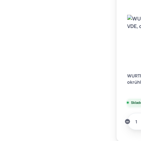
WURTH 
okrúhl
Sklad