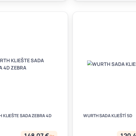
 KLIEŠTE SADA ZEBRA 4D
WURTH SADA KLIEŠTÍ 5D
148,07 €
120,4
/
ks