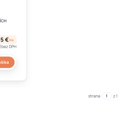
ÍCH
5 €
/
ks
€
bez DPH
ošíka
strana
z 1