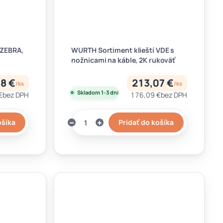
 ZEBRA,
WURTH Sortiment klieští VDE s
nožnicami na káble, 2K rukoväť
8 €
213,07 €
/
ks
/
ks
Skladom 1-3 dni
€
bez DPH
176,09 €
bez DPH
ošíka
Pridať do košíka