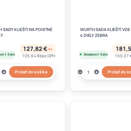
 SADY KLIEŠTI NA POISTNÉ
WURTH SADA KLIEŠTÍ VDE
KY
4 DIELY ZEBRA
127,82 €
181,5
/
ks
om 1-3 dni
Skladom 1-3 dni
105,64 €
bez DPH
150,07 
Pridať do košíka
Pridať do k