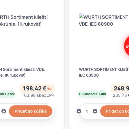
Sortiment klieští VDE,
WURTH SORTIMENT KLIEŠT
e, 1K rukoväť
IEC 60900
198,42 €
248,9
/
ks
om 1-3 dni
Skladom 1-3 dni
163,98 €
bez DPH
205,78 
Pridať do košíka
Pridať do k