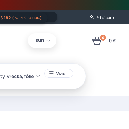
Prihlásenie
06 182
(PO-PI, 9-14 HOD.)
0
0 €
EUR
Viac
ty, vrecká, fólie