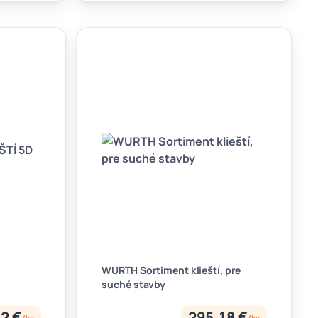
WURTH Sortiment klieští, pre
suché stavby
2 €
295,18 €
/
ks
/
ks