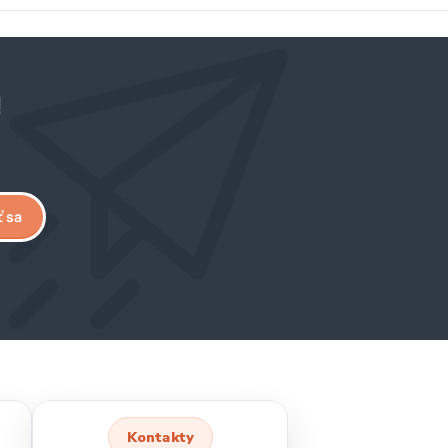
!
ť sa
Kontakty