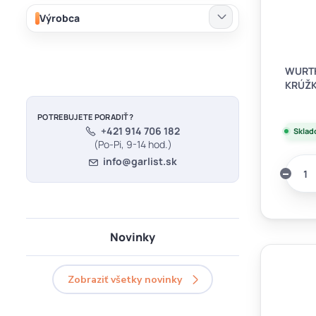
Výrobca
WURTH
KRÚŽ
POTREBUJETE PORADIŤ?
+421 914 706 182
Sklad
(Po-Pi, 9-14 hod.)
info@garlist.sk
Novinky
Zobraziť všetky novinky